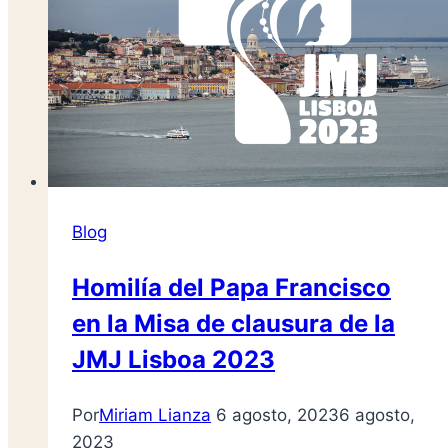
Blog
Homilía del Papa Francisco
en la Misa de clausura de la
JMJ Lisboa 2023
Por
Miriam Lianza
6 agosto, 2023
6 agosto,
2023